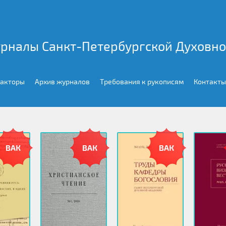
рналы Санкт-Петербургской Духовн
дакторы
Архив журналов
Требования к рукописям
Контакты