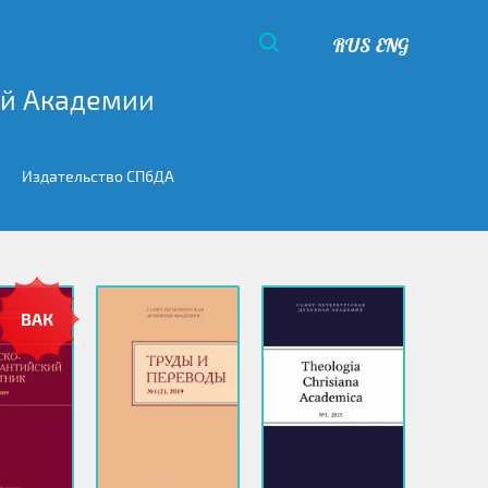
RUS
ENG
ой Академии
Издательство СПбДА