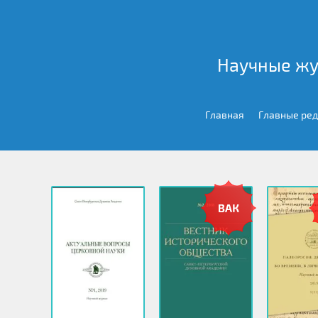
Научные жу
Главная
Главные ре