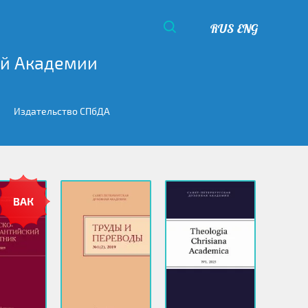
RUS
ENG
ой Академии
Издательство СПбДА