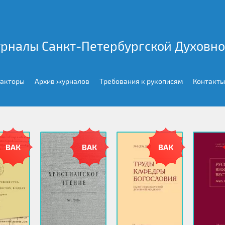
рналы Санкт-Петербургской Духовн
дакторы
Архив журналов
Требования к рукописям
Контакты