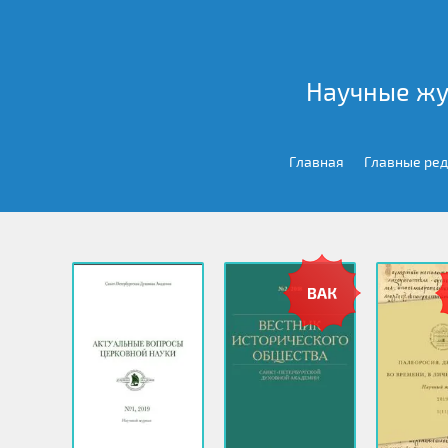
Научные жу
Главная
Главные ре