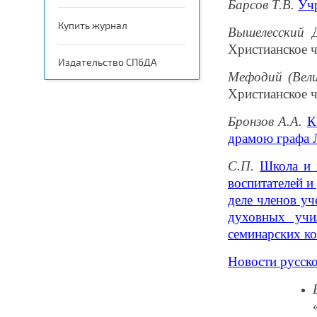
Барсов Т.В.
Уч
Купить журнал
Вышелесский 
Христианское ч
Издательство СПбДА
Мефодий (Вели
Христианское ч
Бронзов А.А.
К
драмою графа 
С.П.
Школа и 
воспитателей и
деле членов уч
духовных учи
семинарских к
Новости русск