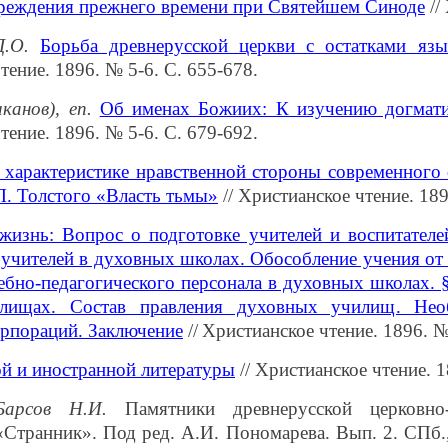
реждения прежнего времени при Святейшем Синоде
//
Д.О.
Борьба древнерусской церкви с остатками яз
тение. 1896. № 5-6. С. 655-678.
канов), еп.
Об именах Божиих: К изучению догмати
тение. 1896. № 5-6. С. 679-692.
 характеристике нравственной стороны современного
Л. Толстого «Власть тьмы»
// Христианское чтение. 189
жизнь: Вопрос о подготовке учителей и воспитателе
 учителей в духовных школах. Обособление учения от
ебно-педагогического персонала в духовных школах. 
лищах. Состав правления духовных училищ. Не
орпораций. Заключение
//
Христианское чтение. 1896. №
ой и иностранной литературы
// Христианское чтение. 1
Барсов Н.И.
Памятники древнерусской церковно-
«Странник». Под ред. А.И. Пономарева. Вып. 2. СПб.,