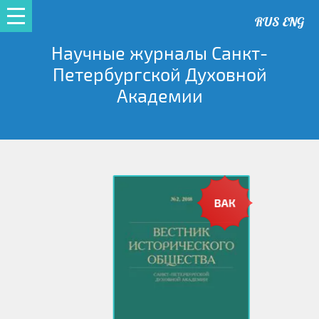
RUS
ENG
Научные журналы Санкт-
Петербургской Духовной
Академии