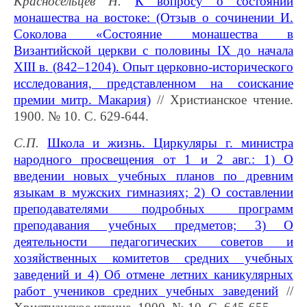
Красносельцев Н.
К вопросу о состоянии
монашества на востоке: (Отзыв о сочинении И.
Соколова «Состояние монашества в
Византийской церкви с половины IX до начала
XIII в. (842–1204). Опыт церковно-исторического
исследования, представленном на соискание
премии митр. Макария)
// Христианское чтение.
1900. № 10. С. 629-644.
С.П.
Школа и жизнь. Циркуляры г. министра
народного просвещения от 1 и 2 авг.: 1) О
введении новых учебных планов по древним
языкам в мужских гимназиях; 2) О составлении
преподавателями подробных программ
преподавания учебных предметов; 3) О
деятельности педагогических советов и
хозяйственных комитетов средних учебных
заведений и 4) Об отмене летних каникулярных
работ учеников средних учебных заведений
//