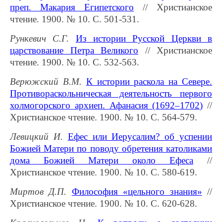
преп. Макария Египетского
// Христианское
чтение. 1900. № 10. С. 501-531.
Рункевич С.Г.
Из истории Русской Церкви в
царствование Петра Великого
// Христианское
чтение. 1900. № 10. С. 532-563.
Верюжский В.М.
К истории раскола на Севере.
Противораскольническая деятельность первого
холмогорского архиеп. Афанасия (1692–1702)
//
Христианское чтение. 1900. № 10. С. 564-579.
Левицкий И.
Ефес или Иерусалим? об успении
Божией Матери по поводу обретения католиками
дома Божией Матери около Ефеса
//
Христианское чтение. 1900. № 10. С. 580-619.
Миртов Д.П.
Философия «цельного знания»
//
Христианское чтение. 1900. № 10. С. 620-628.