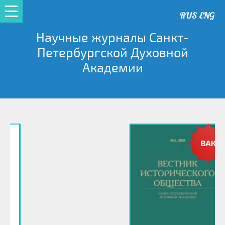
RUS
ENG
Научные журналы Санкт-
Петербургской Духовной
Академии