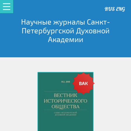
RUS
ENG
Научные журналы Санкт-
Петербургской Духовной
Академии