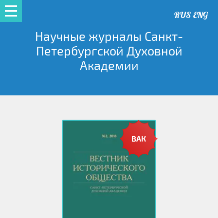
RUS
ENG
Научные журналы Санкт-
Петербургской Духовной
Академии