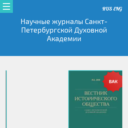
RUS
ENG
Научные журналы Санкт-
Петербургской Духовной
Академии