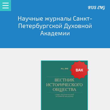
RUS
ENG
Научные журналы Санкт-
Петербургской Духовной
Академии