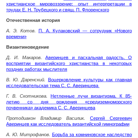
христианское мировоззрение: опыт интерпретации в
трудах Е. Н. Трубецкого и свящ. П. Флоренского
Отечественная история
А. Э. Котов.
П. А. Кулаковский — сотрудник «Нового
времени»
Византиноведение
Д. И. Макаров.
Аверинцев и пасхальная радость. О
восприятии византийского христианства в некоторых
поздних работах мыслителя
В. Ю. Даренский.
Воцерковление культуры как главная
исследовательская тема С. С. Аверинцева
Г. В. Скотникова.
Нетленные лучи византизма. К 85-
летию со дня рождения «средиземноморского
почвенника» академика С. С. Аверинцева
Протодиакон Владимир Василик.
Сергей Сергеевич
Аверинцев как исследователь византийской гимнографии
А. Ю. Митрофанов.
Борьба за комниновское наследство