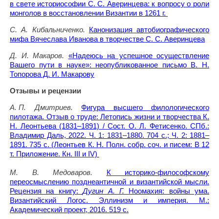
в свете историософии С. С. Аверинцева: к вопросу о роли
монголов в восстановлении Византии в 1261 г.
С. А. Кибальниченко.
Канонизация автобиографического
мифа Вячеслава Иванова в творчестве С. С. Аверинцева
Д. И. Макаров.
«Надеюсь на успешное осуществление
Вашего пути в науке»: неопубликованное письмо В. Н.
Топорова Д. И. Макарову
Отзывы и рецензии
А. П. Дмитриев.
Фигура высшего филологического
пилотажа. Отзыв о труде: Летопись жизни и творчества К.
Н. Леонтьева (1831–1891) / Сост. О. Л. Фетисенко. СПб.:
Владимир Даль, 2022. Ч. 1: 1831–1880. 704 с.; Ч. 2: 1881–
1891. 735 с. (Леонтьев К. Н. Полн. собр. соч. и писем: В 12
т. Приложение. Кн. III и IV)
М. В. Медоваров.
К историко-философскому
переосмыслению позднеантичной и византийской мысли.
Рецензия на книгу:
Дугин А. Г.
Ноомахия: войны ума.
Византийский Логос. Эллинизм и империя. М.:
Академический проект, 2016. 519 с.